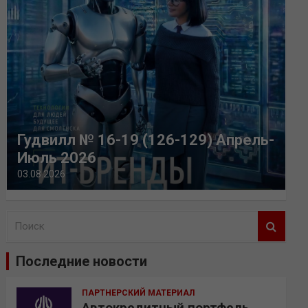
Гудвилл № 16-19 (126-129) Апрель-
Июль 2026
03.08.2026
П
о
и
Последние новости
с
к
ПАРТНЕРСКИЙ МАТЕРИАЛ
Автокредитный портфель