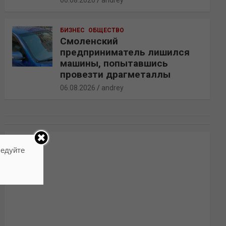
06.08.2026
andrey
БИЗНЕС
ОБЩЕСТВО
Смоленский
предприниматель лишился
машины, попытавшись
провезти драгметаллы
06.08.2026
andrey
ледуйте