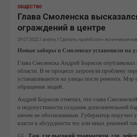
ОБЩЕСТВО
Глава Смоленска высказалс
ограждений в центре
29.07.2022
andrey
Сделать «gudvill.com» источником но
Новые заборы в Смоленске установили на у
Глава Смоленска Андрей Борисов опубликовал п
области. В ее процессе затронули проблему пе
устанавливаются на улицы после ремонта. Мэр 
обращения людей.
Андрей Борисов отметил, что глава Смоленско
о недопустимости создания дополнительной бар
ничем не обоснованным. Губернатор поручил 
власти в абсурдности тех или иных решений там
Там, где высокий травматизм, где, дейс