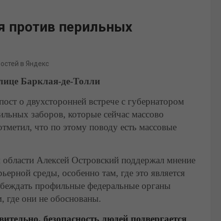
я против перильных
востей в Яндекс
лице Барклая-де-Тол
ли
ост о двухсторонней встрече с губернатором
рильных заборов, которые сейчас массово
отметил, что по этому поводу есть массовые
й области Алексей Островский поддержал мнение
ьерной среды, особенно там, где это является
убеждать профильные федеральные органы
, где они не обоснованы.
твительно, безопасность людей подвергается