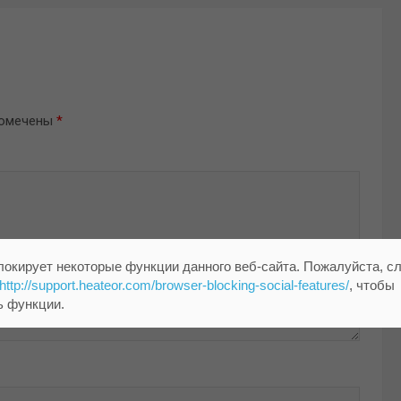
помечены
*
локирует некоторые функции данного веб-сайта. Пожалуйста, с
http://support.heateor.com/browser-blocking-social-features/
, чтобы
ь функции.