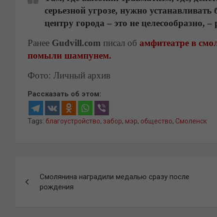
серьезной угрозе, нужно устанавливать 
центру города – это не целесообразно, 
Ранее
Gudvill.com
писал об
амфитеатре в смо
помыли шампунем.
Фото: Личный архив
Рассказать об этом:
Tags:
благоустройство
,
забор
,
мэр
,
общество
,
Смоленск
Навигация
Смолянина наградили медалью сразу после
по
рождения
записям