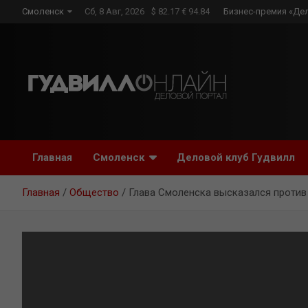
Skip
Смоленск
Сб, 8 Авг, 2026
$ 82.17 € 94.84
Бизнес-премия «Де
to
content
Главная
Смоленск
Деловой клуб Гудвилл
Главная
Общество
Глава Смоленска высказался против