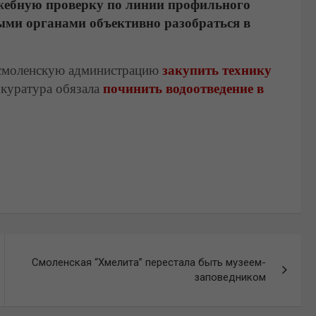
жебную проверку по линии профильного
ыми органами объективно разобраться в
л смоленскую администрацию
закупить технику
куратура обязала
починить водоотведение в
Смоленская “Хмелита” перестала быть музеем-
заповедником