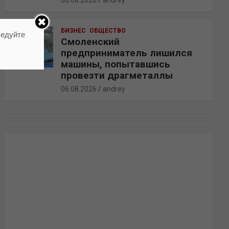
06.08.2026
andrey
БИЗНЕС
ОБЩЕСТВО
ледуйте
Смоленский
предприниматель лишился
машины, попытавшись
провезти драгметаллы
06.08.2026
andrey