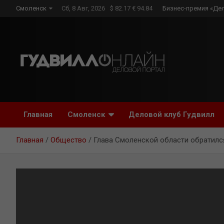
Skip
Смоленск
Сб, 8 Авг, 2026
$ 82.17 € 94.84
Бизнес-премия «Де
to
content
Главная
Смоленск
Деловой клуб Гудвилл
Главная
Общество
Глава Смоленской области обратился