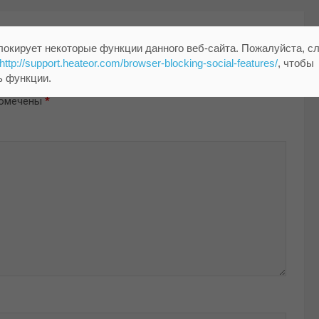
локирует некоторые функции данного веб-сайта. Пожалуйста, с
http://support.heateor.com/browser-blocking-social-features/
, чтобы
ь функции.
помечены
*