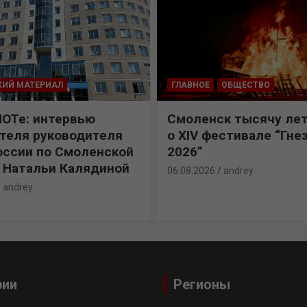
КИЙ МАТЕРИАЛ
ГЛАВНОЕ
ОБЩЕСТВО
ПОТе: интервью
Смоленск тысячу лет
теля руководителя
о XIV фестивале “Гне
ссии по Смоленской
2026”
 Натальи Калядиной
06.08.2026
andrey
andrey
рии
Регионы