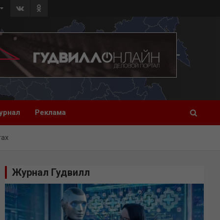
урнал
Реклама
тах
Журнал Гудвилл