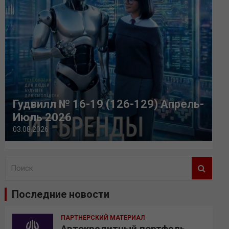
Гудвилл № 16-19 (126-129) Апрель-
Июль 2026
03.08.2026
П
о
и
Последние новости
с
к
ПАРТНЕРСКИЙ МАТЕРИАЛ
Автокредитный портфель