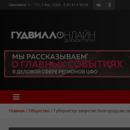
Skip
Смоленск
Пт, 7 Авг, 2026
$ 81.41 € 94.06
to
content
Главная
Общество
Губернатор запретил белгородцам с