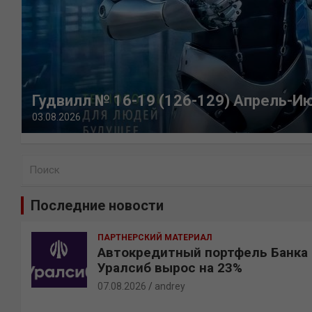
Гудвилл № 16-19 (126-129) Апрель-И
03.08.2026
П
о
и
Последние новости
с
к
ПАРТНЕРСКИЙ МАТЕРИАЛ
Автокредитный портфель Банка
Уралсиб вырос на 23%
07.08.2026
andrey