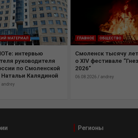
КИЙ МАТЕРИАЛ
ГЛАВНОЕ
ОБЩЕСТВО
ПОТе: интервью
Смоленск тысячу лет
теля руководителя
о XIV фестивале “Гне
ссии по Смоленской
2026”
 Натальи Калядиной
06.08.2026
andrey
andrey
рии
Регионы