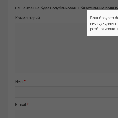
Ваш e-mail не будет опубликован.
Обязательные поля 
Ваш браузер б
Комментарий
инструкциям в
разблокироват
Имя
*
E-mail
*