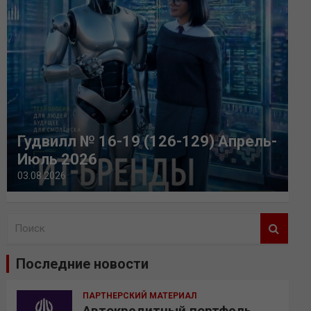
Гудвилл № 16-19 (126-129) Апрель-
Июль 2026
03.08.2026
П
о
и
Последние новости
с
к
ПАРТНЕРСКИЙ МАТЕРИАЛ
Автокредитный портфель