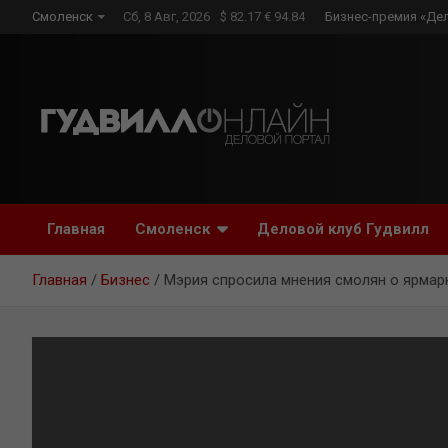
Skip
Смоленск
Сб, 8 Авг, 2026
$ 82.17 € 94.84
Бизнес-премия «Де
to
content
Главная
Смоленск
Деловой клуб Гудвилл
Главная
Бизнес
Мэрия спросила мнения смолян о ярмар