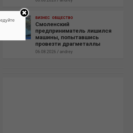
06.08.2026
andrey
БИЗНЕС
ОБЩЕСТВО
ледуйте
Смоленский
предприниматель лишился
машины, попытавшись
провезти драгметаллы
06.08.2026
andrey