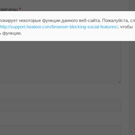
помечены
*
локирует некоторые функции данного веб-сайта. Пожалуйста, с
http://support.heateor.com/browser-blocking-social-features/
, чтобы
ь функции.