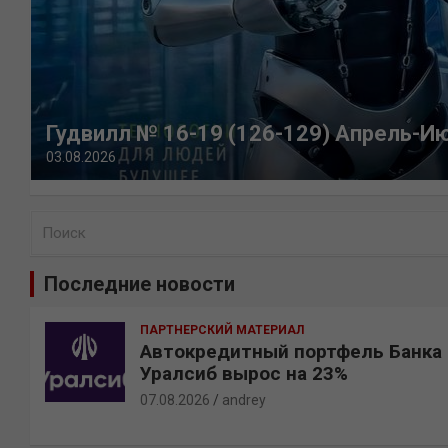
Гудвилл № 16-19 (126-129) Апрель-И
03.08.2026
П
о
и
Последние новости
с
к
ПАРТНЕРСКИЙ МАТЕРИАЛ
Автокредитный портфель Банка
Уралсиб вырос на 23%
07.08.2026
andrey