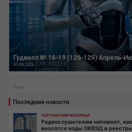
Гудвилл № 16-19 (126-129) Апрель-И
03.08.2026
П
о
и
Последние новости
с
к
ПАРТНЕРСКИЙ МАТЕРИАЛ
Радиослушателям напомнят, как
вносятся коды ОКВЭД в реестр