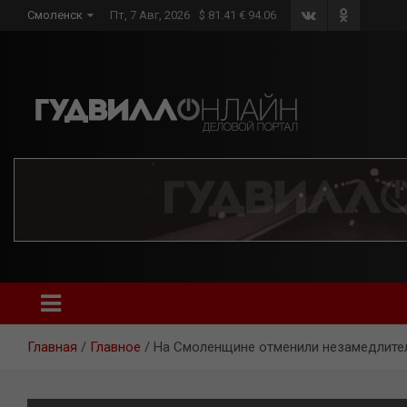
Skip
Смоленск
Пт, 7 Авг, 2026
$ 81.41 € 94.06
to
content
Главная
Главное
На Смоленщине отменили незамедлите