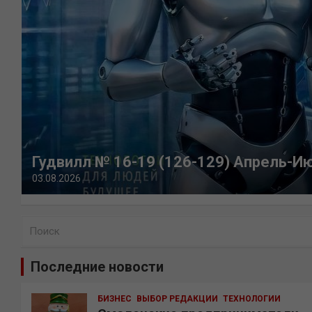
Гудвилл № 16-19 (126-129) Апрель-И
03.08.2026
П
о
и
Последние новости
с
к
БИЗНЕС
ВЫБОР РЕДАКЦИИ
ТЕХНОЛОГИИ