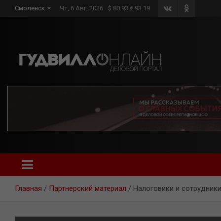
Skip
Смоленск
Чт, 6 Авг, 2026
$ 80.93 € 93.19
to
content
Главная
Партнерский материал
Налоговики и сотрудни