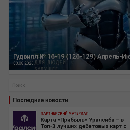
Гудвилл № 16-19 (126-129) Апрель-И
03.08.2026
П
о
и
Последние новости
с
к
ПАРТНЕРСКИЙ МАТЕРИАЛ
Карта «Прибыль» Уралсиба – в
Топ-3 лучших дебетовых карт с