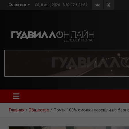
Skip
Смоленск
Сб, 8 Авг, 2026
$ 82.17 € 94.84
to
content
Главная
Общество
Почти 100% смолян перешли на безн