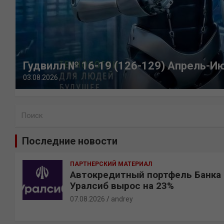
Гудвилл № 16-19 (126-129) Апрель-И
03.08.2026
П
о
и
Последние новости
с
к
ПАРТНЕРСКИЙ МАТЕРИАЛ
Автокредитный портфель Банка
Уралсиб вырос на 23%
07.08.2026
andrey