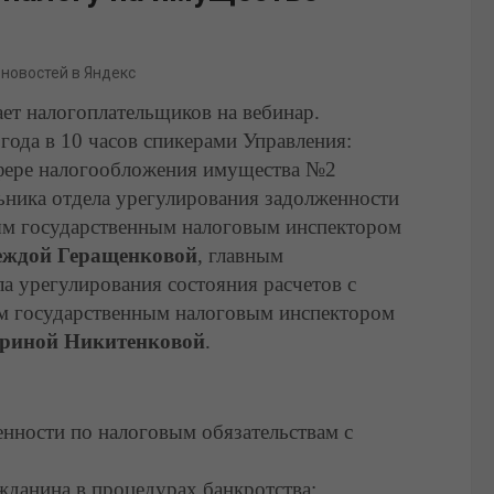
 новостей в Яндекс
ет налогоплательщиков на вебинар.
года в 10 часов спикерами Управления:
сфере налогообложения имущества №2
льника отдела урегулирования задолженности
ым государственным налоговым инспектором
еждой Геращенковой
, главным
а урегулирования состояния расчетов с
им государственным налоговым инспектором
риной Никитенковой
.
нности по налоговым обязательствам с
жданина в процедурах банкротства;