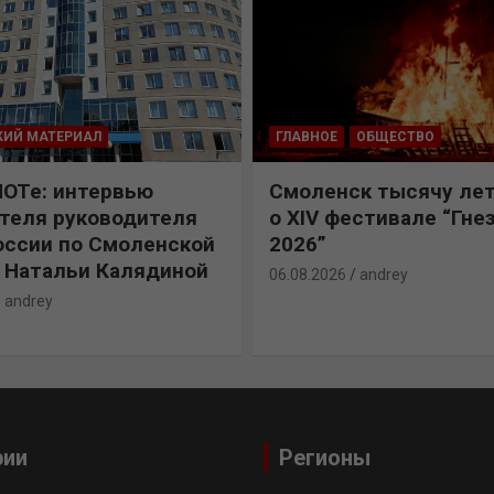
КИЙ МАТЕРИАЛ
ГЛАВНОЕ
ОБЩЕСТВО
ПОТе: интервью
Смоленск тысячу лет
теля руководителя
о XIV фестивале “Гне
ссии по Смоленской
2026”
 Натальи Калядиной
06.08.2026
andrey
andrey
рии
Регионы