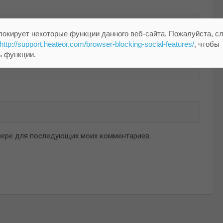
локирует некоторые функции данного веб-сайта. Пожалуйста, с
http://support.heateor.com/browser-blocking-social-features/
, чтобы
ь функции.
аузере для последующих моих комментариев.