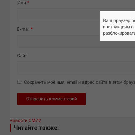
Имя
*
Ваш браузер б
инструкциям в
E-mail
*
разблокироват
Сайт
Сохранить моё имя, email и адрес сайта в этом бр
Новости СМИ2
Читайте также: