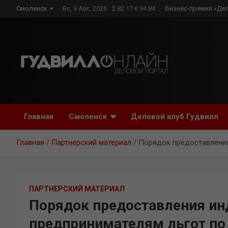
Skip
Смоленск
Вс, 9 Авг, 2026
$ 82.17 € 94.84
Бизнес-премия «Де
to
content
Главная
Смоленск
Деловой клуб Гудвилл
Главная
Партнерский материал
Порядок предоставления
ПАРТНЕРСКИЙ МАТЕРИАЛ
Порядок предоставления и
предпринимателям льгот по