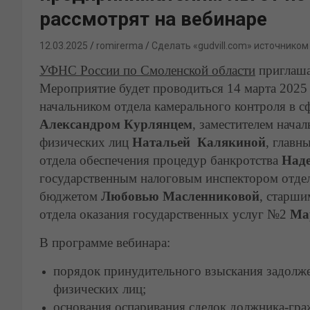
рассмотрят на вебинаре
12.03.2025
romirerma
Сделать «gudvill.com» источником
УФНС России по Смоленской области
приглаша
Мероприятие будет проводиться 14 марта 2025 
начальником отдела камерального контроля в 
Александром Курлянцем
, заместителем нача
физических лиц
Натальей Калякиной
, главн
отдела обеспечения процедур банкротства
Над
государственным налоговым инспектором отдел
бюджетом
Любовью Масленниковой
, старш
отдела оказания государственных услуг №2
Ма
В программе вебинара:
порядок принудительного взыскания задолже
физических лиц;
основания оспаривания сделок должника-гра