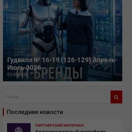
Гудвилл № 16-19 (126-129) Апрель-
Июль 2026
03.08.2026
П
о
и
Последние новости
с
к
ПАРТНЕРСКИЙ МАТЕРИАЛ
Автокредитный портфель