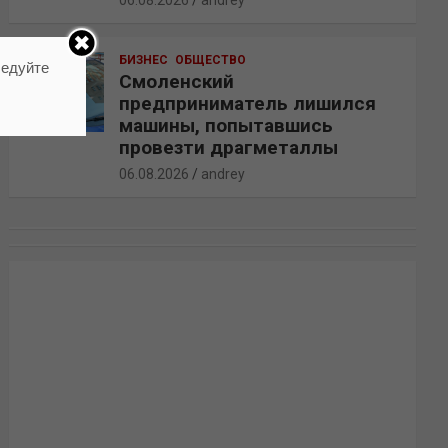
06.08.2026
andrey
БИЗНЕС
ОБЩЕСТВО
ледуйте
Смоленский
предприниматель лишился
машины, попытавшись
провезти драгметаллы
06.08.2026
andrey