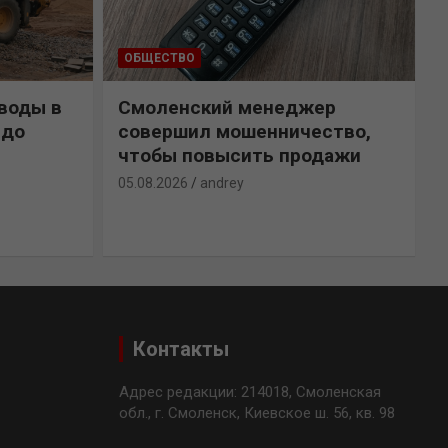
ОБЩЕСТВО
воды в
Смоленский менеджер
 до
совершил мошенничество,
чтобы повысить продажи
05.08.2026
andrey
0
Контакты
Адрес редакции: 214018, Смоленская
обл., г. Смоленск, Киевское ш. 56, кв. 98