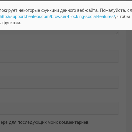
локирует некоторые функции данного веб-сайта. Пожалуйста, с
http://support.heateor.com/browser-blocking-social-features/
, чтобы
ь функции.
аузере для последующих моих комментариев.