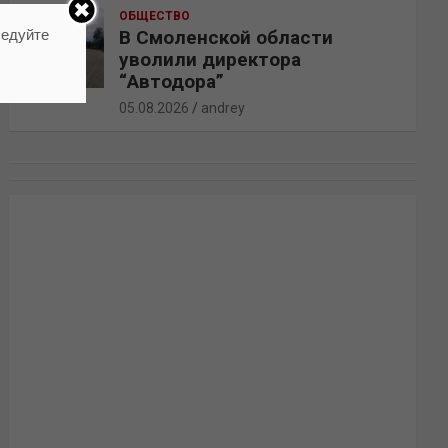
ОБЩЕСТВО
ледуйте
В Смоленской области
уволили директора
“Автодора”
05.08.2026
andrey