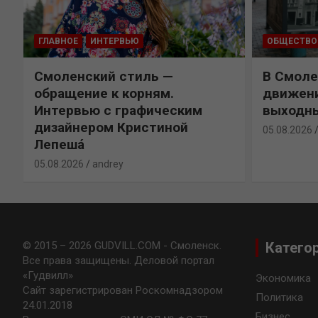
ГЛАВНОЕ
ИНТЕРВЬЮ
ОБЩЕСТВО
Смоленский стиль —
В Смоле
обращение к корням.
движени
Интервью с графическим
выходн
дизайнером Кристиной
05.08.2026
Лепешá
05.08.2026
andrey
© 2015 – 2026 GUDVILL.COM - Смоленск.
Катего
Все права защищены. Деловой портал
«Гудвилл»
Экономика
Сайт зарегистрирован Роскомнадзором
Политика
24.01.2018
Бизнес