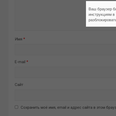
Ваш браузер б
инструкциям в
разблокироват
Имя
*
E-mail
*
Сайт
Сохранить моё имя, email и адрес сайта в этом бр