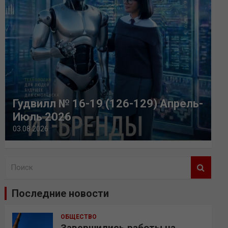
Гудвилл № 16-19 (126-129) Апрель-
Июль 2026
03.08.2026
П
о
и
Последние новости
с
к
ОБЩЕСТВО
Завершились работы на