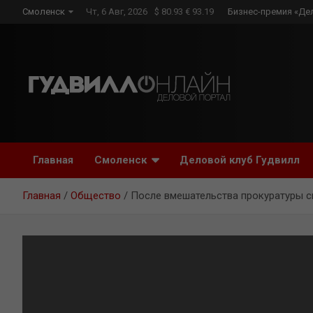
Skip
Смоленск
Чт, 6 Авг, 2026
$ 80.93 € 93.19
Бизнес-премия «Де
to
content
Главная
Смоленск
Деловой клуб Гудвилл
Главная
Общество
После вмешательства прокуратуры 