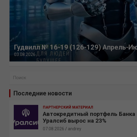
Гудвилл № 16-19 (126-129) Апрель-И
03.08.2026
П
о
и
Последние новости
с
к
ПАРТНЕРСКИЙ МАТЕРИАЛ
Автокредитный портфель Банка
Уралсиб вырос на 23%
07.08.2026
andrey