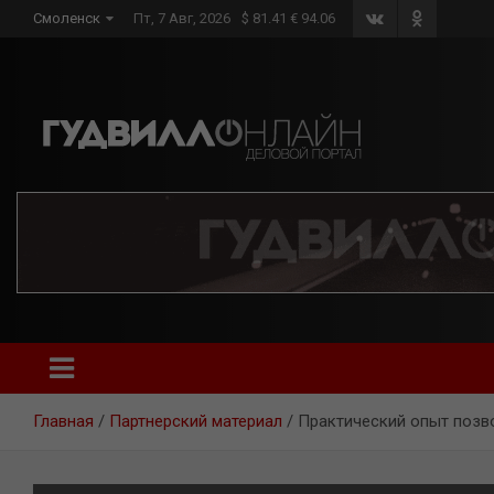
Skip
Смоленск
Пт, 7 Авг, 2026
$ 81.41 € 94.06
to
content
Главная
Партнерский материал
Практический опыт позв