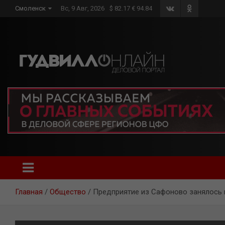
Skip
Смоленск
Вс, 9 Авг, 2026
$ 82.17 € 94.84
to
content
Главная
Общество
Предприятие из Сафоново занялось