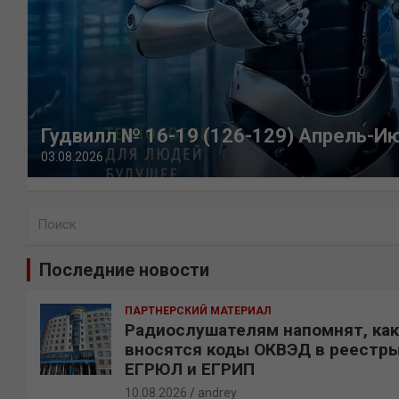
Гудвилл № 16-19 (126-129) Апрель-И
03.08.2026
П
о
и
Последние новости
с
к
ПАРТНЕРСКИЙ МАТЕРИАЛ
Радиослушателям напомнят, как
вносятся коды ОКВЭД в реестр
ЕГРЮЛ и ЕГРИП
10.08.2026
andrey