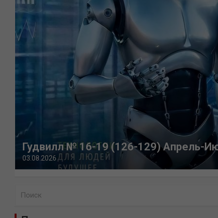
Гудвилл № 16-19 (126-129) Апрель-И
03.08.2026
П
о
и