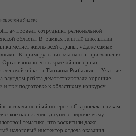
 новостей в Яндекс
а» провели сотрудники региональной
нской области. В рамках занятий школьники
ьщика меняет жизнь всей страны. «Даже самые
вными. К примеру, в них мы нашли приглашение
. Организовали его в кратчайшие сроки, –
оленской области
Татьяна Рыбалко
. – Участие
за раундом ребята демонстрировали хорошие
и и при подготовке к областному конкурсу
й» вызвали особый интерес. «Старшеклассникам
ическое настроение уступило лирическому.
логовой тематике, что восхитили даже
ный налоговый инспектор отдела оказания