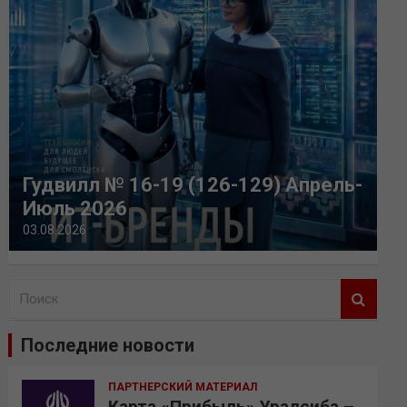
Гудвилл № 16-19 (126-129) Апрель-
Июль 2026
03.08.2026
П
о
и
Последние новости
с
к
ПАРТНЕРСКИЙ МАТЕРИАЛ
Карта «Прибыль» Уралсиба –