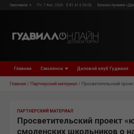
Skip
Смоленск
Пт, 7 Авг, 2026
$ 81.41 € 94.06
Бизнес-премия «Де
to
content
Главная
Смоленск
Деловой клуб Гудвилл
Главная
Партнерский материал
Просветительский проек
ПАРТНЕРСКИЙ МАТЕРИАЛ
Просветительский проект «ю
смоленских школьников о н