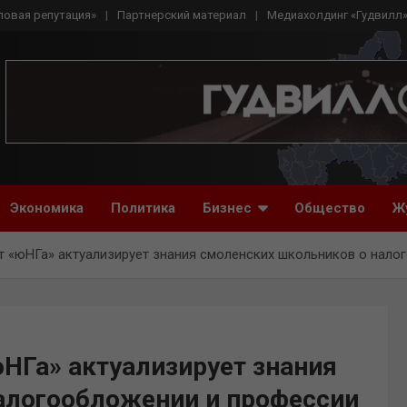
ловая репутация»
Партнерский материал
Медиахолдинг «Гудвилл
Экономика
Политика
Бизнес
Общество
Ж
т «юНГа» актуализирует знания смоленских школьников о нало
НГа» актуализирует знания
алогообложении и профессии