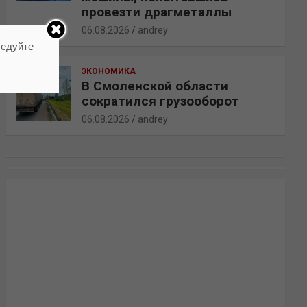
провезти драгметаллы
06.08.2026
andrey
ледуйте
ЭКОНОМИКА
В Смоленской области
сократился грузооборот
06.08.2026
andrey