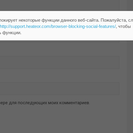
локирует некоторые функции данного веб-сайта. Пожалуйста, с
http://support.heateor.com/browser-blocking-social-features/
, чтобы
ь функции.
аузере для последующих моих комментариев.