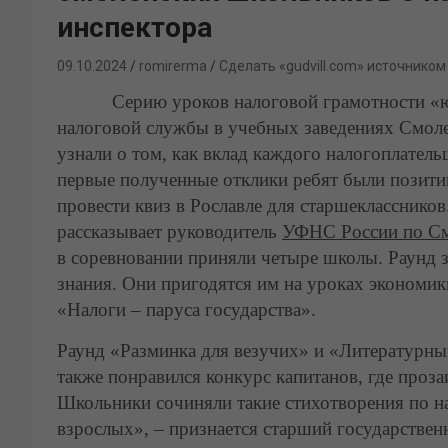
инспектора
09.10.2024
romirerma
Сделать «gudvill.com» источником
Серию уроков налоговой грамотности «юНГ
налоговой службы в учебных заведениях Смоле
узнали о том, как вклад каждого налогоплател
первые полученные отклики ребят были позити
провести квиз в Рославле для старшеклассников
рассказывает руководитель
УФНС России по См
в соревновании приняли четыре школы. Раунд 
знания. Они пригодятся им на уроках экономик
«Налоги – паруса государства».
Раунд «Разминка для везучих» и «Литературны
также понравился конкурс капитанов, где проза
Школьники сочиняли такие стихотворения по на
взрослых», – признается старший государствен