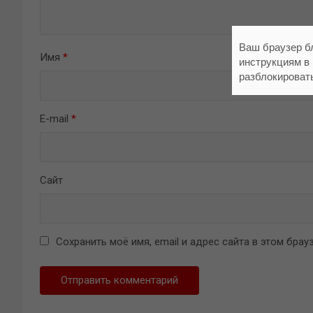
Ваш браузер б
Имя
*
инструкциям в
разблокироват
E-mail
*
Сайт
Сохранить моё имя, email и адрес сайта в этом бр