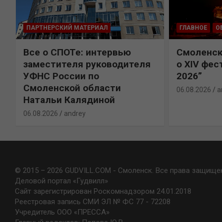
ПАРТНЕРСКИЙ МАТЕРИАЛ
ГЛАВНОЕ
О
Все о СПОТе: интервью
Смоленск
х
заместителя руководителя
о XIV фес
УФНС России по
2026”
Смоленской области
06.08.2026
a
Натальи Калядиной
06.08.2026
andrey
© 2015 – 2026 GUDVILL.COM - Смоленск. Все права защище
Деловой портал «Гудвилл»
Сайт зарегистрирован Роскомнадзором 24.01.2018
Реестровая запись СМИ ЭЛ № ФС 77 - 72208
Учредитель ООО «ПРЕССА»