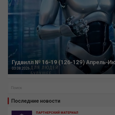
Гудвилл № 16-19 (126-129) Апрель-И
03.08.2026
П
о
и
Последние новости
с
к
ПАРТНЕРСКИЙ МАТЕРИАЛ