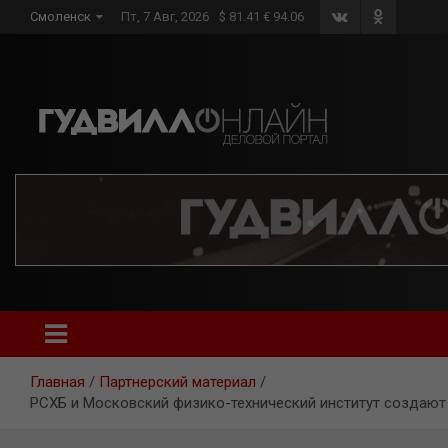
Skip
Смоленск
Пт, 7 Авг, 2026
$ 81.41 € 94.06
to
content
Главная
Партнерский материал
РСХБ и Московский физико-технический институт создают