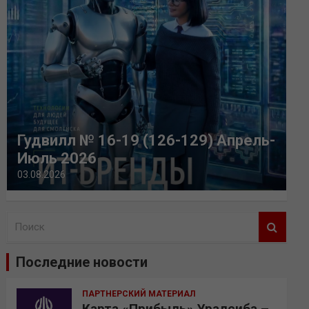
Гудвилл № 16-19 (126-129) Апрель-
Июль 2026
03.08.2026
П
о
и
Последние новости
с
к
ПАРТНЕРСКИЙ МАТЕРИАЛ
Карта «Прибыль» Уралсиба –