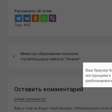
Рассказать об этом:
Tags:
ФНС
Навигация
Министру образования показали
по
стройплощадку кампуса “Гагарин”
записям
Ваш браузер б
инструкциям в
разблокироват
Оставить комментарий
Default Comments (0)
Ваш e-mail не будет опубликован.
Обязательные поля 