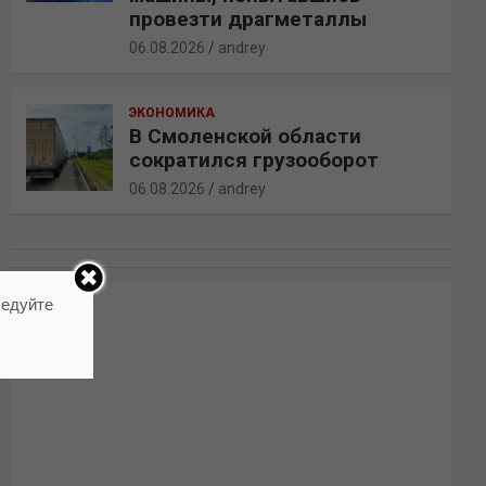
провезти драгметаллы
06.08.2026
andrey
ЭКОНОМИКА
В Смоленской области
сократился грузооборот
06.08.2026
andrey
ледуйте