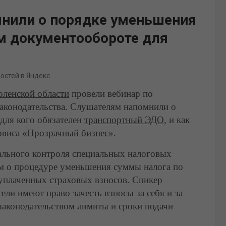
нили о порядке уменьшения
ом документообороте для
востей в Яндекс
ленской области
провели вебинар по
аконодательства. Слушателям напомнили о
, для кого обязателен
транспортный ЭДО,
и как
рвиса
«Прозрачный бизнес»
.
льного контроля специальных налоговых
 о процедуре уменьшения суммы налога по
 уплаченных страховых взносов. Спикер
ли имеют право зачесть взносы за себя и за
законодательством лимиты и сроки подачи