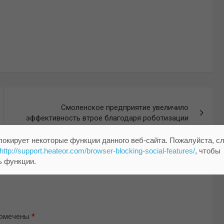
Смоленское предприятие увеличило
эффективность втрое благодаря роботизации
локирует некоторые функции данного веб-сайта. Пожалуйста, с
http://support.heateor.com/browser-blocking-social-features/
, чтобы
ь функции.
помечены
*