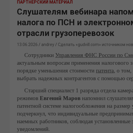
ПАРТНЕРСКИЙ МАТЕРИАЛ
Слушателям вебинара напом
налога по ПСН и электронн
отрасли грузоперевозок
13.06.2026
andrey
Сделать «gudvill.com» источником но
Сотрудники
Управления ФНС России по Смо
актуальным вопросам применения налогового з
порядке уменьшения стоимости
патента
, о том
выбрать надежных контрагентов с помощью се
Старший специалист 1 разряда отдела камера
режимов
Евгений Маров
напомнил слушателям
патентной системе налогообложения на размер
подчеркнул, что индивидуальные предпринимате
наемных работников, соблюдая установленные 
уведомлений.