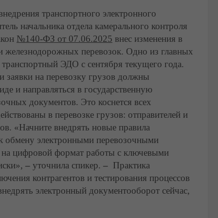
недрения транспортного электронного
тель начальника отдела камерального контроля
акон
№140-ФЗ от 07.06.2025
внес изменения в
и железнодорожных перевозок. Одно из главных
 транспортный ЭДО с сентября текущего года.
и заявки на перевозку грузов должны
иде и направляться в государственную
очных документов. Это коснется всех
ействованы в перевозке грузов: отправителей и
ров. «Начните внедрять новые правила
 к обмену электронными перевозочными
и на цифровой формат работы с ключевыми
иски»,
–
уточнила спикер.
–
Практика
лючения контрагентов и тестирования процессов
 внедрять электронный документооборот сейчас,