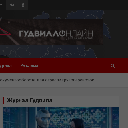
»
урнал
Реклама
документообороте для отрасли грузоперевозок
Журнал Гудвилл