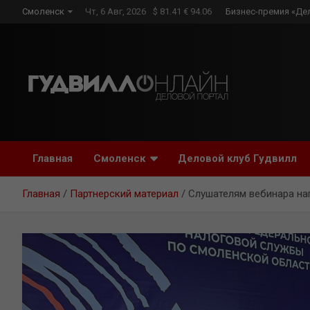
Skip
Смоленск
Чт, 6 Авг, 2026
$ 81.41 € 94.06
Бизнес-премия «Де
to
content
Главная
Смоленск
Деловой клуб Гудвилл
Главная
Партнерский материал
Слушателям вебинара на