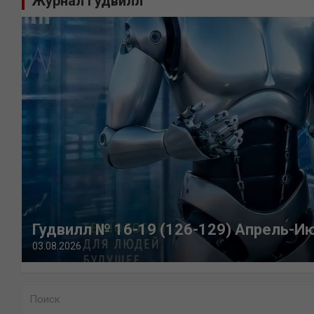
Журнал Гудвилл
Гудвилл № 16-19 (126-129) Апрель-И
03.08.2026
П
о