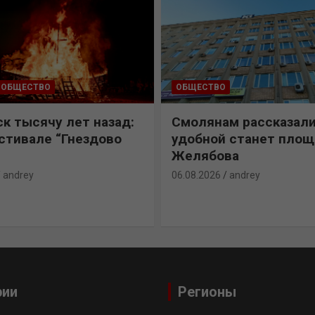
ОБЩЕСТВО
ОБЩЕСТВО
к тысячу лет назад:
Смолянам рассказали
естивале “Гнездово
удобной станет пло
Желябова
andrey
06.08.2026
andrey
рии
Регионы