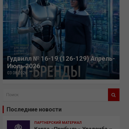
Гудвилл № 16-19 (126-129) Апрель-
Июль 2026
03.08.2026
П
о
и
Последние новости
с
к
ПАРТНЕРСКИЙ МАТЕРИАЛ
Карта «Прибыль» Уралсиба –