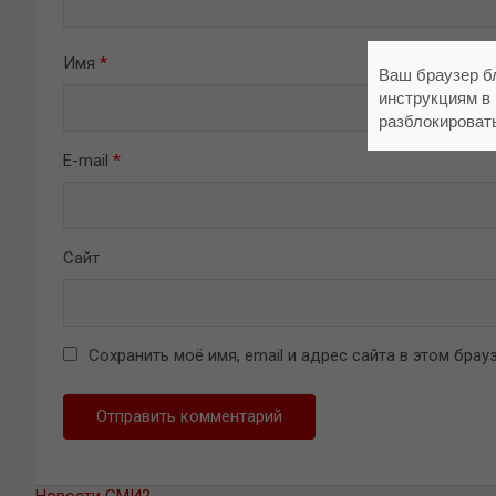
Имя
*
Ваш браузер б
инструкциям в
разблокироват
E-mail
*
Сайт
Сохранить моё имя, email и адрес сайта в этом бр
Новости СМИ2