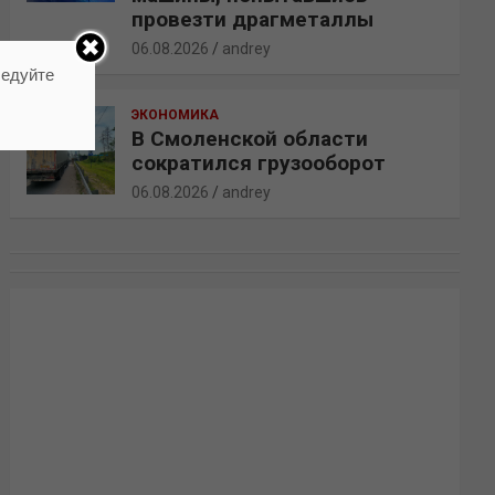
провезти драгметаллы
06.08.2026
andrey
ледуйте
ЭКОНОМИКА
В Смоленской области
сократился грузооборот
06.08.2026
andrey