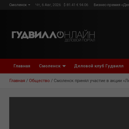
Skip
Смоленск
Чт, 6 Авг, 2026
$ 81.41 € 94.06
Бизнес-премия «Де
to
content
Главная
Смоленск
Деловой клуб Гудвилл
Главная
Общество
Смоленск принял участие в акции «