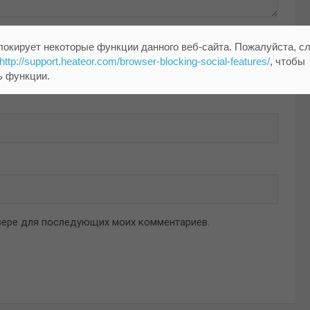
локирует некоторые функции данного веб-сайта. Пожалуйста, с
http://support.heateor.com/browser-blocking-social-features/
, чтобы
ь функции.
аузере для последующих моих комментариев.