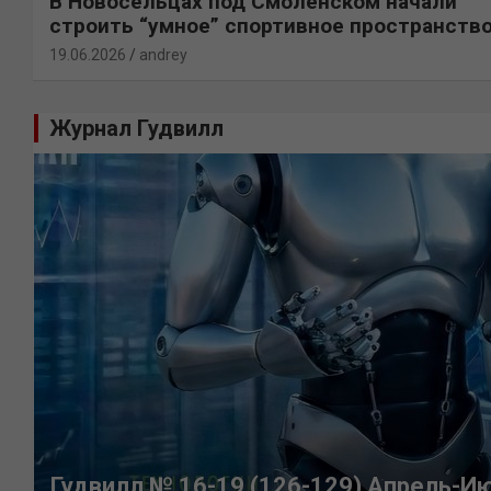
В Новосельцах под Смоленском начали
строить “умное” спортивное пространств
19.06.2026
andrey
Журнал Гудвилл
Гудвилл № 16-19 (126-129) Апрель-И