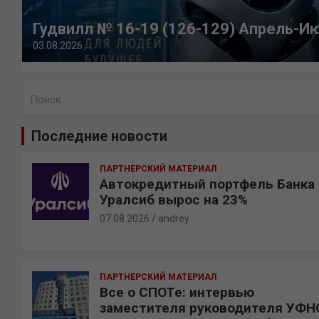
Гудвилл № 16-19 (126-129) Апрель-И
03.08.2026
П
о
и
Последние новости
с
к
ПАРТНЕРСКИЙ МАТЕРИАЛ
Автокредитный портфель Банка
Уралсиб вырос на 23%
07.08.2026
andrey
ПАРТНЕРСКИЙ МАТЕРИАЛ
Все о СПОТе: интервью
заместителя руководителя УФН