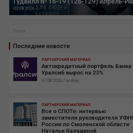
Гудвилл № 16-19 (126-129) Апрель-И
03.08.2026
П
о
и
Последние новости
с
к
ПАРТНЕРСКИЙ МАТЕРИАЛ
Автокредитный портфель Банка
Уралсиб вырос на 23%
07.08.2026
andrey
ПАРТНЕРСКИЙ МАТЕРИАЛ
Все о СПОТе: интервью
заместителя руководителя УФН
России по Смоленской области
Натальи Калядиной