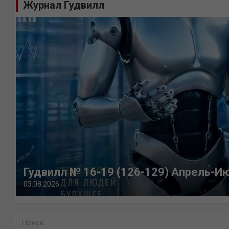
Журнал Гудвилл
Гудвилл № 16-19 (126-129) Апрель-И
03.08.2026
П
о