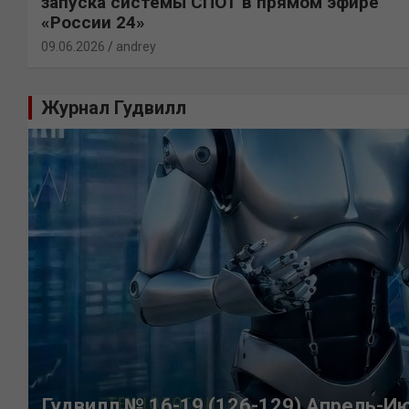
запуска системы СПОТ в прямом эфире
«России 24»
09.06.2026
andrey
Журнал Гудвилл
Гудвилл № 16-19 (126-129) Апрель-И