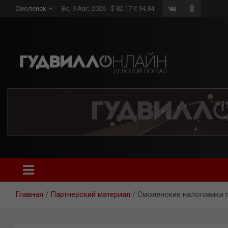
Skip
Смоленск
Вс, 9 Авг, 2026
$ 82.17 € 94.84
to
content
Главная
Партнерский материал
Смоленские налоговики п