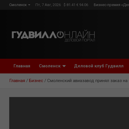
Skip
Смоленск
Пт, 7 Авг, 2026
$ 81.41 € 94.06
Бизнес-премия «Де
to
content
Главная
Смоленск
Деловой клуб Гудвилл
Главная
Бизнес
Смоленский авиазавод принял заказ на