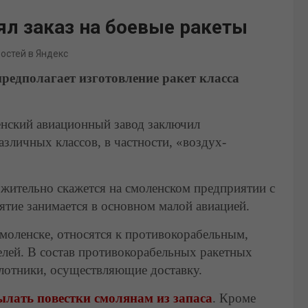
л заказ на боевые ракеты
востей в Яндекс
редполагает изготовление ракет класса
нский авиационный завод заключил
азличных классов, в частности, «воздух-
ожительно скажется на смоленском предприятии с
ятие занимается в основном малой авиацией.
Смоленске, относятся к противокорабельным,
лей. В состав противокорабельных ракетных
илотники, осуществляющие доставку.
ылать повестки смолянам из запаса
. Кроме