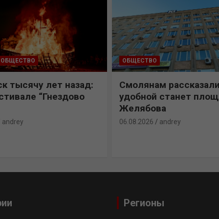
ОБЩЕСТВО
ОБЩЕСТВО
к тысячу лет назад:
Смолянам рассказали
естивале “Гнездово
удобной станет пло
Желябова
andrey
06.08.2026
andrey
рии
Регионы