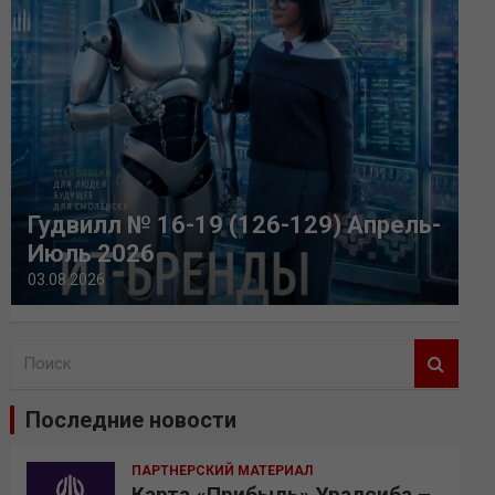
Гудвилл № 16-19 (126-129) Апрель-
Июль 2026
03.08.2026
П
о
и
Последние новости
с
к
ПАРТНЕРСКИЙ МАТЕРИАЛ
Карта «Прибыль» Уралсиба –