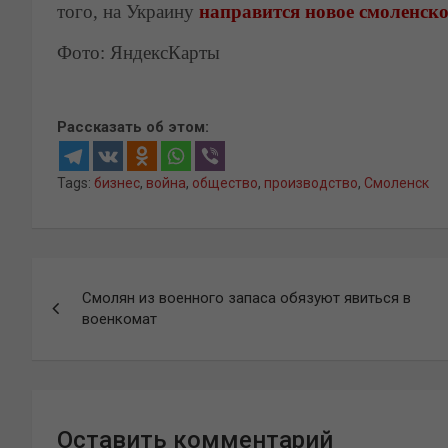
того, на Украину
направится новое смоленско
Фото: ЯндексКарты
Рассказать об этом:
Tags:
бизнес
,
война
,
общество
,
производство
,
Смоленск
Навигация
Смолян из военного запаса обязуют явиться в
по
военкомат
записям
Оставить комментарий