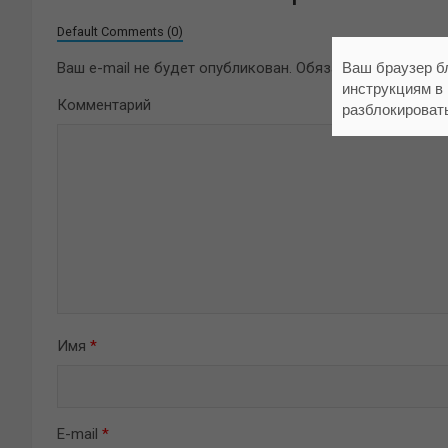
Default Comments (0)
Ваш браузер б
Ваш e-mail не будет опубликован.
Обязательные поля 
инструкциям в
Комментарий
разблокироват
Имя
*
E-mail
*