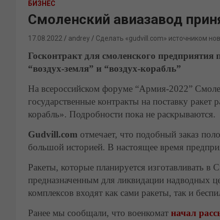
БИЗНЕС
Смоленский авиазавод приня
17.08.2022
andrey
Сделать «gudvill.com» источником но
Госконтракт для смоленского предприятия п
“воздух-земля” и “воздух-корабль”
На всероссийском форуме “Армия-2022” Смоле
государственные контракты на поставку ракет р
корабль». Подробности пока не раскрываются.
Gudvill.com
отмечает, что подобный заказ пол
большой историей. В настоящее время предпри
Ракеты, которые планируется изготавливать в 
предназначенным для ликвидации надводных це
комплексов входят как сами ракеты, так и бесп
Ранее мы сообщали, что военкомат
начал расс