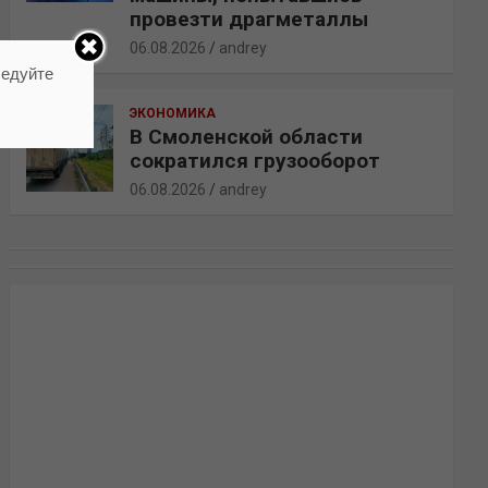
провезти драгметаллы
06.08.2026
andrey
ледуйте
ЭКОНОМИКА
В Смоленской области
сократился грузооборот
06.08.2026
andrey