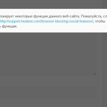
локирует некоторые функции данного веб-сайта. Пожалуйста, с
помечены
*
http://support.heateor.com/browser-blocking-social-features/
, чтобы
ь функции.