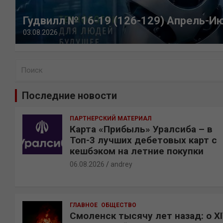
Гудвилл № 16-19 (126-129) Апрель-И
03.08.2026
П
о
и
Последние новости
с
к
ПАРТНЕРСКИЙ МАТЕРИАЛ
Карта «Прибыль» Уралсиба – в
Топ-3 лучших дебетовых карт с
кешбэком на летние покупки
06.08.2026
andrey
ГЛАВНОЕ
ОБЩЕСТВО
Смоленск тысячу лет назад: о X