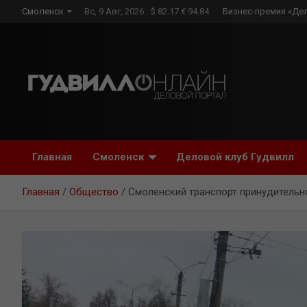
Skip
Смоленск
Вс, 9 Авг, 2026
$ 82.17 € 94.84
Бизнес-премия «Де
to
content
Главная
Смоленск
Деловой клуб Гудвилл
Главная
Общество
Смоленский транспорт принудительно