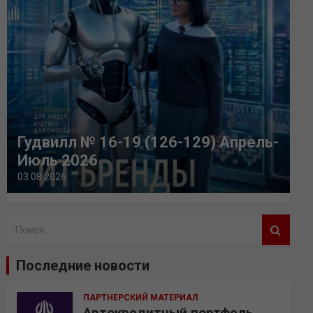
Гудвилл № 16-19 (126-129) Апрель-
Июль 2026
03.08.2026
П
о
и
Последние новости
с
к
ПАРТНЕРСКИЙ МАТЕРИАЛ
Автокредитный портфель