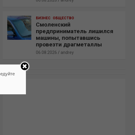
06.08.2026
andrey
БИЗНЕС
ОБЩЕСТВО
Смоленский
предприниматель лишился
машины, попытавшись
провезти драгметаллы
06.08.2026
andrey
ледуйте