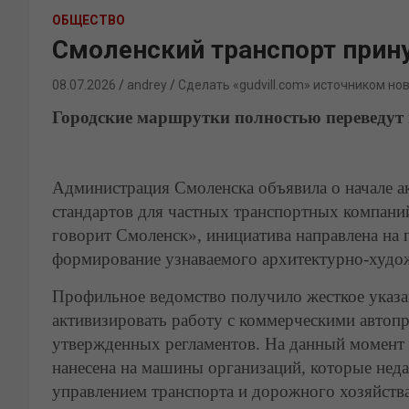
ОБЩЕСТВО
Смоленский транспорт прину
08.07.2026
andrey
Сделать «gudvill.com» источником но
Городские маршрутки полностью переведут
Администрация Смоленска объявила о начале а
стандартов для частных транспортных компан
говорит Смоленск», инициатива направлена на 
формирование узнаваемого архитектурно-худож
Профильное ведомство получило жесткое указа
активизировать работу с коммерческими авто
утвержденных регламентов. На данный момент
нанесена на машины организаций, которые нед
управлением транспорта и дорожного хозяйства