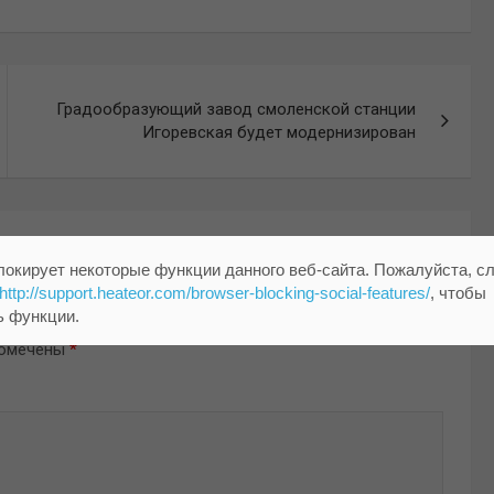
Градообразующий завод смоленской станции
Игоревская будет модернизирован
локирует некоторые функции данного веб-сайта. Пожалуйста, с
http://support.heateor.com/browser-blocking-social-features/
, чтобы
ь функции.
помечены
*