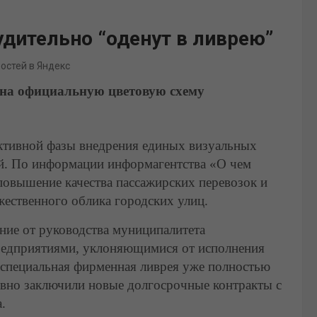
дительно “оденут в ливрею”
востей в Яндекс
 на официальную цветовую схему
ктивной фазы внедрения единых визуальных
ий. По информации информагентства «О чем
повышение качества пассажирских перевозок и
ественного облика городских улиц.
ние от руководства муниципалитета
предприятиями, уклоняющимися от исполнения
 специальная фирменная ливрея уже полностью
авно заключили новые долгосрочные контракты с
.