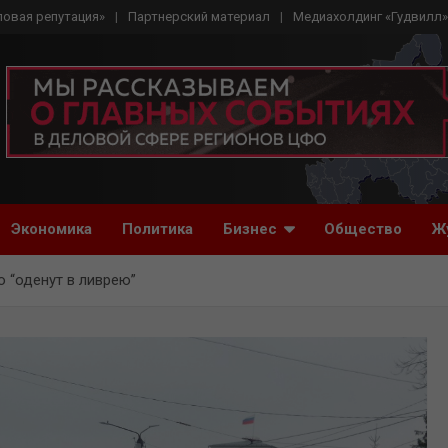
ловая репутация»
Партнерский материал
Медиахолдинг «Гудвилл»
Экономика
Политика
Бизнес
Общество
Ж
 “оденут в ливрею”