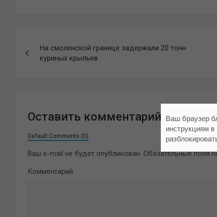
Навигация
На смоленской границе задержали 20 тонн
по
куриных крыльев
записям
Оставить комментарий
Ваш браузер б
инструкциям в
Default Comments (0)
разблокироват
Ваш e-mail не будет опубликован.
Обязательные поля 
Комментарий