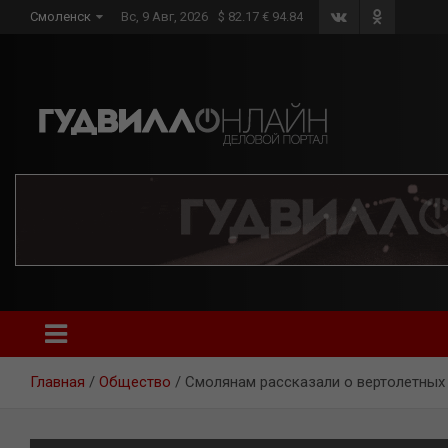
Skip
Смоленск
Вс, 9 Авг, 2026
$ 82.17 € 94.84
to
content
Главная
Общество
Смолянам рассказали о вертолетных