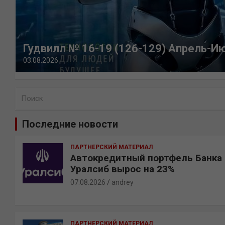
Гудвилл № 16-19 (126-129) Апрель-И
03.08.2026
П
о
и
Последние новости
с
к
ПАРТНЕРСКИЙ МАТЕРИАЛ
Автокредитный портфель Банка
Уралсиб вырос на 23%
07.08.2026
andrey
ПАРТНЕРСКИЙ МАТЕРИАЛ