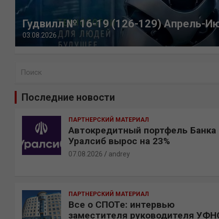
Гудвилл № 16-19 (126-129) Апрель-И
03.08.2026
П
о
и
Последние новости
с
к
ПАРТНЕРСКИЙ МАТЕРИАЛ
Автокредитный портфель Банка
Уралсиб вырос на 23%
07.08.2026
andrey
ПАРТНЕРСКИЙ МАТЕРИАЛ
Все о СПОТе: интервью
заместителя руководителя УФН