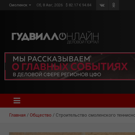
Skip
Смоленск
Сб, 8 Авг, 2026
$ 82.17 € 94.84
to
content
Главная
Общество
Строительство смоленского теннисн