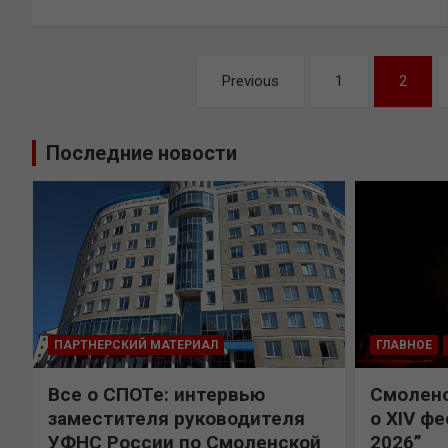
Навигация
Previous
1
2
по
записям
Последние новости
ПАРТНЕРСКИЙ МАТЕРИАЛ
ГЛАВНОЕ
Все о СПОТе: интервью
Смоленс
заместителя руководителя
о XIV ф
УФНС России по Смоленской
2026”