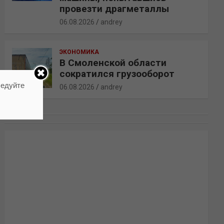
провезти драгметаллы
06.08.2026
andrey
ЭКОНОМИКА
В Смоленской области
сократился грузооборот
ледуйте
06.08.2026
andrey