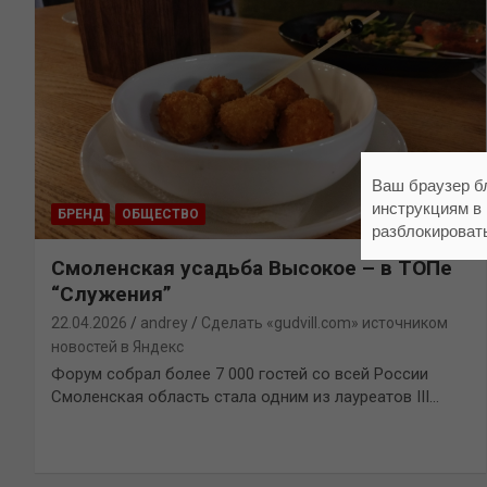
Ваш браузер б
инструкциям в
БРЕНД
ОБЩЕСТВО
разблокироват
Смоленская усадьба Высокое – в ТОПе
“Служения”
22.04.2026
andrey
Сделать «gudvill.com» источником
новостей в Яндекс
Форум собрал более 7 000 гостей со всей России
Смоленская область стала одним из лауреатов III…