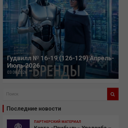
Гудвилл № 16-19 (126-129) Апрель-
Июль 2026
03.08.2026
П
о
и
Последние новости
с
к
ПАРТНЕРСКИЙ МАТЕРИАЛ
Карта «Прибыль» Уралсиба –