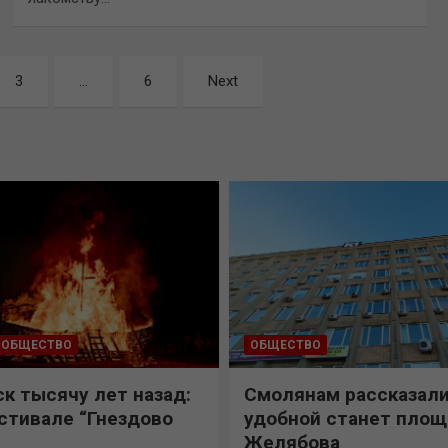
3
…
6
Next
ОБЩЕСТВО
ОБЩЕСТВО
к тысячу лет назад:
Смолянам рассказали
естивале “Гнездово
удобной станет пло
Желябова