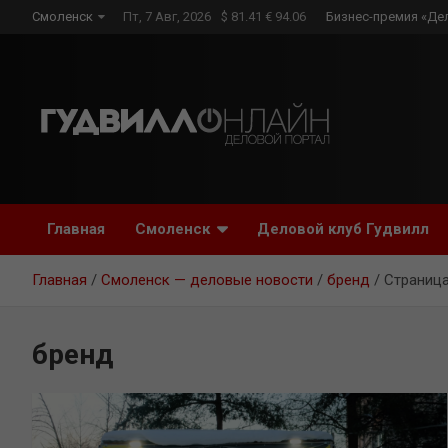
Skip
Смоленск
Пт, 7 Авг, 2026
$ 81.41 € 94.06
Бизнес-премия «Де
to
content
Главная
Смоленск
Деловой клуб Гудвилл
Главная
Смоленск — деловые новости
бренд
Страница
бренд