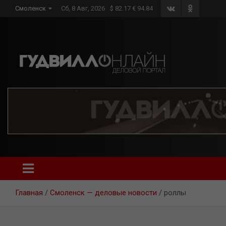
Skip
Смоленск
Сб, 8 Авг, 2026
$ 82.17 € 94.84
to
content
Главная
Смоленск — деловые новости
роллы