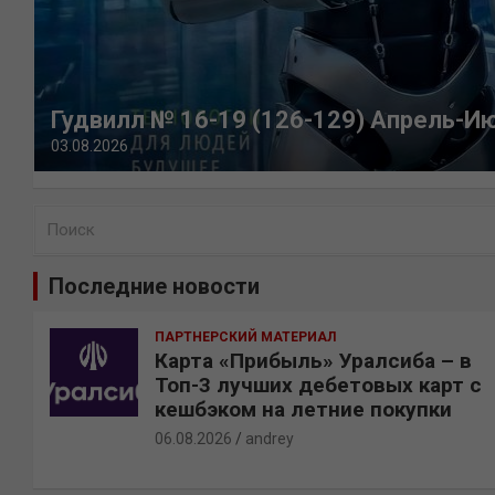
Гудвилл № 16-19 (126-129) Апрель-И
03.08.2026
П
о
и
Последние новости
с
к
ПАРТНЕРСКИЙ МАТЕРИАЛ
Карта «Прибыль» Уралсиба – в
Топ-3 лучших дебетовых карт с
кешбэком на летние покупки
06.08.2026
andrey