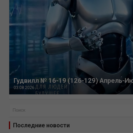
Гудвилл № 16-19 (126-129) Апрель-И
03.08.2026
П
о
и
Последние новости
с
к