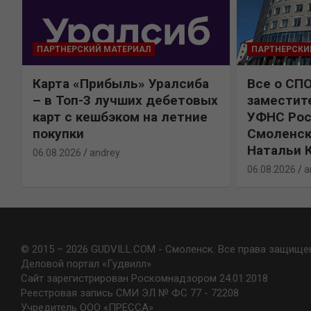
ПАРТНЕРСКИЙ МАТЕРИАЛ
ПАРТНЕРСКИ
Карта «Прибыль» Уралсиба
Все о СП
%
– в Топ-3 лучших дебетовых
заместит
карт с кешбэком на летние
УФНС Рос
покупки
Смоленск
Натальи 
06.08.2026
andrey
06.08.2026
a
© 2015 – 2026 GUDVILL.COM - Смоленск. Все права защище
Деловой портал «Гудвилл»
Сайт зарегистрирован Роскомнадзором 24.01.2018
Реестровая запись СМИ ЭЛ № ФС 77 - 72208
Учредитель ООО «ПРЕССА»