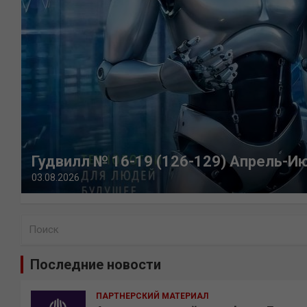
Гудвилл № 16-19 (126-129) Апрель-И
03.08.2026
П
о
и
Последние новости
с
к
ПАРТНЕРСКИЙ МАТЕРИАЛ