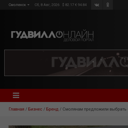
Skip
Смоленск
Сб, 8 Авг, 2026
$ 82.17 € 94.84
to
content
Главная
Бизнес
Бренд
Смолянам предложили выбрать