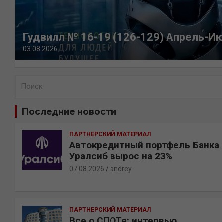
Гудвилл № 16-19 (126-129) Апрель-И
03.08.2026
П
о
и
Последние новости
с
к
ПАРТНЕРСКИЙ МАТЕРИАЛ
Автокредитный портфель Банка
Уралсиб вырос на 23%
07.08.2026
andrey
ПАРТНЕРСКИЙ МАТЕРИАЛ
Все о СПОТе: интервью