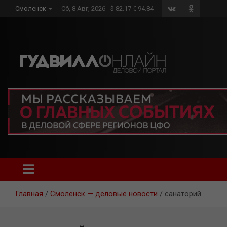
Skip
Смоленск
Сб, 8 Авг, 2026
$ 82.17 € 94.84
to
content
Главная
Смоленск — деловые новости
санаторий