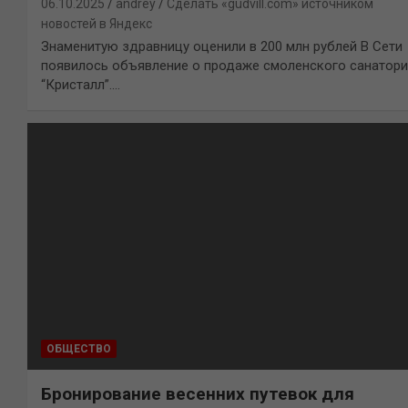
06.10.2025
andrey
Сделать «gudvill.com» источником
новостей в Яндекс
Знаменитую здравницу оценили в 200 млн рублей В Сети
появилось объявление о продаже смоленского санатор
“Кристалл”.…
ОБЩЕСТВО
Бронирование весенних путевок для