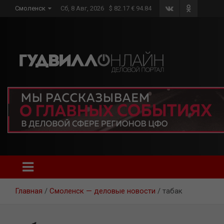
Skip
Смоленск
Сб, 8 Авг, 2026
$ 82.17 € 94.84
to
content
Главная
Смоленск — деловые новости
табак