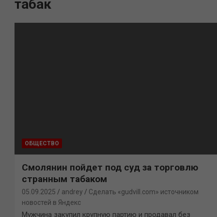
табак
ОБЩЕСТВО
Смолянин пойдет под суд за торговлю
странным табаком
05.09.2025
andrey
Сделать «gudvill.com» источником
новостей в Яндекс
Мужчина закупил крупную партию и продавал без