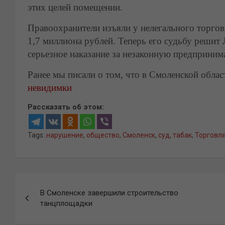
этих целей помещении.
Правоохранители изъяли у нелегального торгов
1,7 миллиона рублей. Теперь его судьбу решит
серьезное наказание за незаконную предприним
Ранее мы писали о том, что в Смоленской обла
невидимки
Рассказать об этом:
Tags:
нарушение
,
общество
,
Смоленск
,
суд
,
табак
,
Торговл
Навигация
В Смоленске завершили строительство
по
танцплощадки
записям