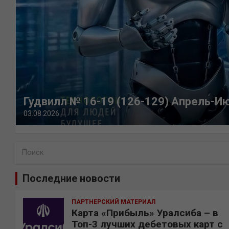
Гудвилл № 16-19 (126-129) Апрель-И
03.08.2026
П
о
и
Последние новости
с
к
ПАРТНЕРСКИЙ МАТЕРИАЛ
Карта «Прибыль» Уралсиба – в
Топ-3 лучших дебетовых карт с