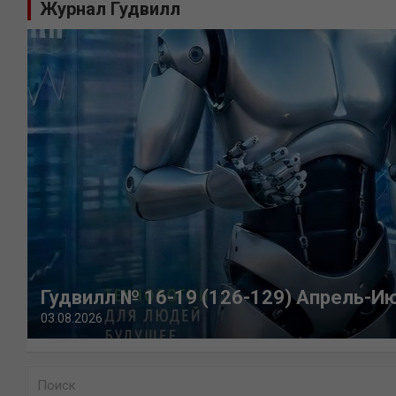
Журнал Гудвилл
Гудвилл № 16-19 (126-129) Апрель-И
03.08.2026
П
о