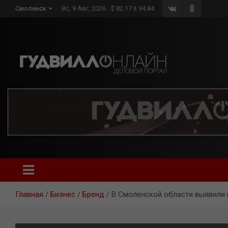
Skip
Смоленск
Вс, 9 Авг, 2026
$ 82.17 € 94.84
to
content
Главная
Бизнес
Бренд
В Смоленской области выявили 