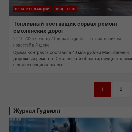
ВЫБОР РЕДАКЦИИ
ОБЩЕСТВО
Топливный поставщик сорвал ремонт
смоленских дорог
21.10.2025
andrey
Сделать «gudvill.com» источником
новостей в Яндекс
Сумма контракта составила 40 млн рублей Масштабный
дорожный ремонт в Смоленской области, осуществляем
в рамках национального…
Навигация
1
2
по
записям
Журнал Гудвилл