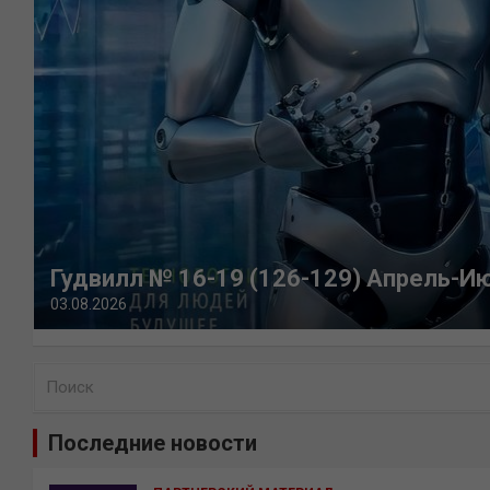
Гудвилл № 16-19 (126-129) Апрель-И
03.08.2026
П
о
и
Последние новости
с
к