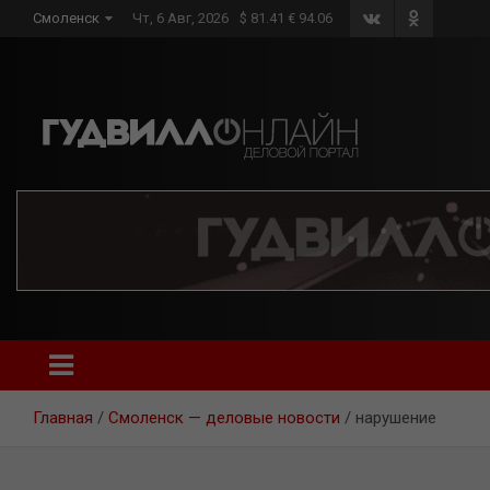
Skip
Смоленск
Чт, 6 Авг, 2026
$ 81.41 € 94.06
to
content
Главная
Смоленск — деловые новости
нарушение