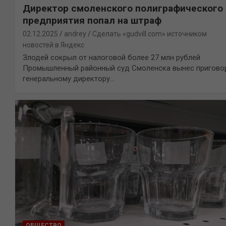
Директор смоленского полиграфического
предприятия попал на штраф
02.12.2025
andrey
Сделать «gudvill.com» источником
новостей в Яндекс
Злодей сокрыл от налоговой более 27 млн рублей
Промышленный районный суд Смоленска вынес пригово
генеральному директору…
ОБЩЕСТВО