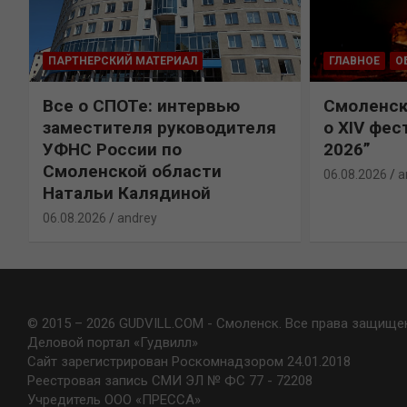
ПАРТНЕРСКИЙ МАТЕРИАЛ
ГЛАВНОЕ
О
Все о СПОТе: интервью
Смоленск
х
заместителя руководителя
о XIV фес
УФНС России по
2026”
Смоленской области
06.08.2026
a
Натальи Калядиной
06.08.2026
andrey
© 2015 – 2026 GUDVILL.COM - Смоленск. Все права защище
Деловой портал «Гудвилл»
Сайт зарегистрирован Роскомнадзором 24.01.2018
Реестровая запись СМИ ЭЛ № ФС 77 - 72208
Учредитель ООО «ПРЕССА»