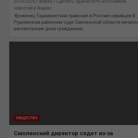
25.09.2025
andrey
Сделать «gudvill.com» источником
новостей в Яндекс
Уроженец Таджикистана привозил в Россию сирийцев В
Руднянском районном суде Смоленской области начало
рассмотрение дела гражданина…
ОБЩЕСТВО
Смоленский директор сядет из-за