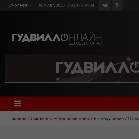
Skip
Смоленск
Вс, 9 Авг, 2026
$ 82.17 € 94.84
to
content
Главная
Смоленск — деловые новости
нарушение
Стра