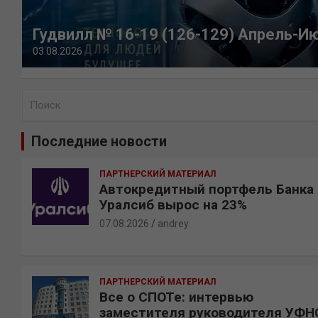
Гудвилл № 16-19 (126-129) Апрель-И
03.08.2026
П
о
и
Последние новости
с
к
ПАРТНЕРСКИЙ МАТЕРИАЛ
Автокредитный портфель Банка
Уралсиб вырос на 23%
07.08.2026
andrey
ПАРТНЕРСКИЙ МАТЕРИАЛ
Все о СПОТе: интервью
заместителя руководителя УФН