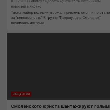
01.12.2021
andrey
Сделать «gudvill.com» источником
новостей в Яндекс
Также майор полиции угрожал привлечь смолян по стать
за “непокорность” В группе “Подслушано Смоленск”
появилась история…
ОБЩЕСТВО
Смоленского юриста шантажируют голым