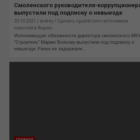
Смоленского руководителя-коррупционер
выпустили под подписку о невыезде
20.10.2021
andrey
Сделать «gudvill.com» источником
новостей в Яндекс
Исполняющую обязанности директора смоленского МК
“Строитель” Марию Волкову выпустили под подписку о
невыезде. Ранее ее задержали…
ГЛАВНОЕ