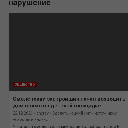
нарушение
ОБЩЕСТВО
Смоленский застройщик начал возводить
дом прямо на детской площадке
22.12.2021
andrey
Сделать «gudvill.com» источником
новостей в Яндекс
У жителей смоленского микрорайона забрали двор В