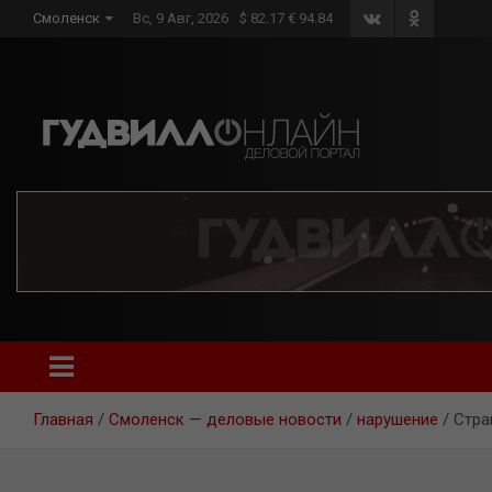
Skip
Смоленск
Вс, 9 Авг, 2026
$ 82.17 € 94.84
to
content
Главная
Смоленск — деловые новости
нарушение
Стра