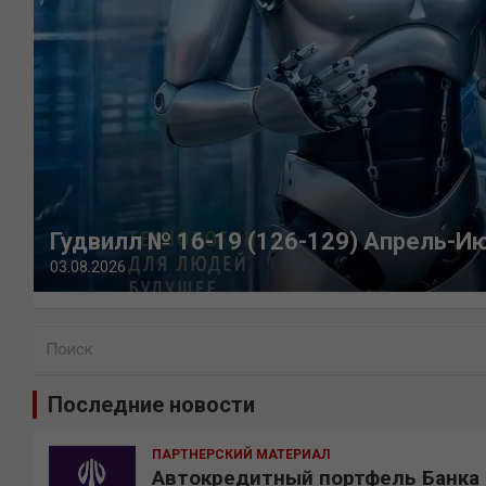
Гудвилл № 16-19 (126-129) Апрель-И
03.08.2026
П
о
и
Последние новости
с
к
ПАРТНЕРСКИЙ МАТЕРИАЛ
Автокредитный портфель Банка