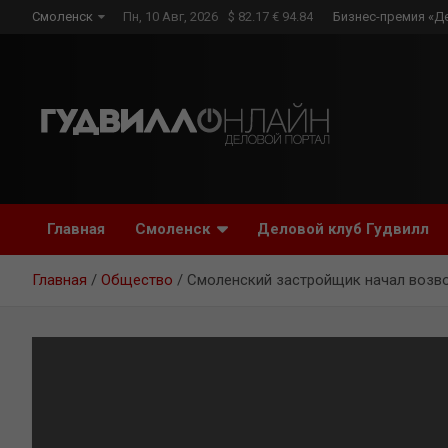
Skip
Смоленск
Пн, 10 Авг, 2026
$ 82.17 € 94.84
Бизнес-премия «Д
to
content
Главная
Смоленск
Деловой клуб Гудвилл
Главная
Общество
Смоленский застройщик начал возв