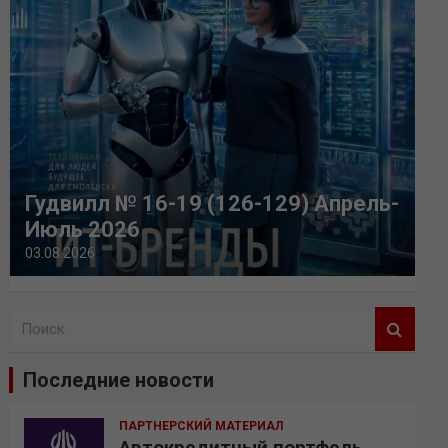
Гудвилл № 16-19 (126-129) Апрель-
Июль 2026
03.08.2026
П
о
и
Последние новости
с
к
ПАРТНЕРСКИЙ МАТЕРИАЛ
Автокредитный портфель