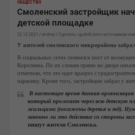
ОБЩЕСТВО
Смоленский застройщик нач
детской площадке
22.12.2021
andrey
Сделать «gudvill.com» источником но
У жителей смоленского микрорайона забра
В социальных сетях появился пост от возмуще
Королевка. По их словам прямо во дворе нача
отметили, что это идет вразрез с градостроите
парковку. Кроме того, застройщик забрал у жит
В настоящее время данная организация 
который пролегает через всю детскую п
жильцами (посажены деревья и тд). Нуж
законно ли это действие со стороны за
пишут жители Смоленска.