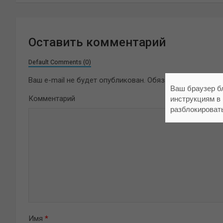
записям
Оставить комментарий
Default Comments (0)
Ваш e-mail не будет опубликован.
Обязательные поля 
Ваш браузер б
Комментарий
инструкциям в
разблокироват
Имя
*