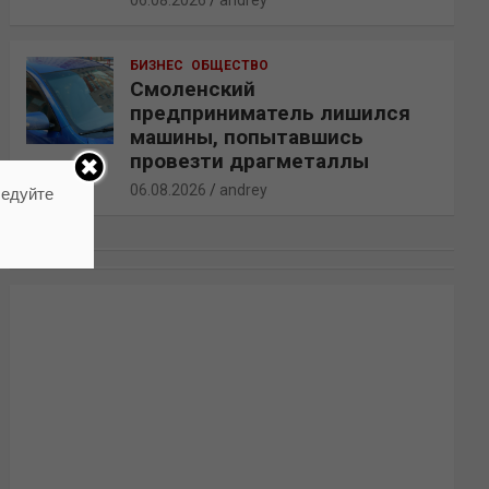
06.08.2026
andrey
БИЗНЕС
ОБЩЕСТВО
Смоленский
предприниматель лишился
машины, попытавшись
провезти драгметаллы
06.08.2026
andrey
ледуйте