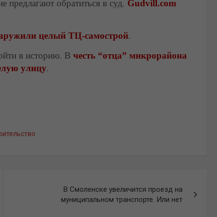
не предлагают обратиться в суд.
Gudvill.com
аружили целый ТЦ-самострой
.
войти в историю. В
честь “отца” микрорайона
елую улицу
.
оительство
В Смоленске увеличится проезд на
муниципальном транспорте. Или нет