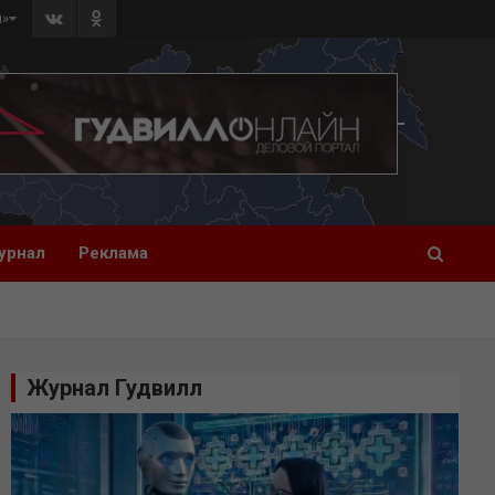
л»
урнал
Реклама
Журнал Гудвилл