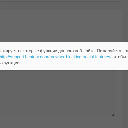
помечены
*
локирует некоторые функции данного веб-сайта. Пожалуйста, с
http://support.heateor.com/browser-blocking-social-features/
, чтобы
ь функции.