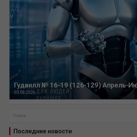
Гудвилл № 16-19 (126-129) Апрель-И
03.08.2026
П
о
и
Последние новости
с