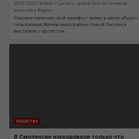
30.05.2022
andrey
Сделать «gudvill.com» источником
новостей в Яндекс
Смоляне написали свой манифест прямо в месте общего
пользования Жители микрорайона Новый Смоленск
выступили с протестом…
ОБЩЕСТВО
В Смоленске изуродовали только что