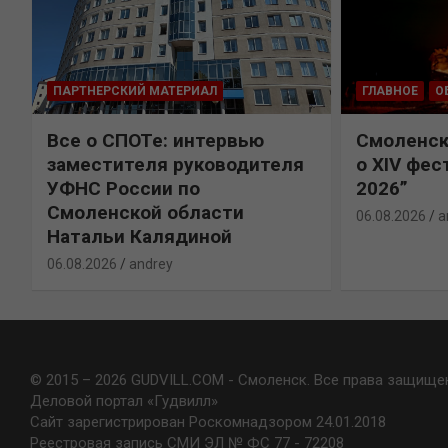
ПАРТНЕРСКИЙ МАТЕРИАЛ
ГЛАВНОЕ
О
Все о СПОТе: интервью
Смоленск
х
заместителя руководителя
о XIV фес
УФНС России по
2026”
Смоленской области
06.08.2026
a
Натальи Калядиной
06.08.2026
andrey
© 2015 – 2026 GUDVILL.COM - Смоленск. Все права защище
Деловой портал «Гудвилл»
Сайт зарегистрирован Роскомнадзором 24.01.2018
Реестровая запись СМИ ЭЛ № ФС 77 - 72208