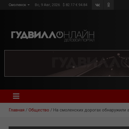
Skip
Смоленск
Вс, 9 Авг, 2026
$ 82.17 € 94.84
to
content
Главная
Общество
На смоленских дорогах обнаружили а