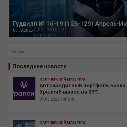
Гудвилл № 16-19 (126-129) Апрель-И
03.08.2026
П
о
и
Последние новости
с
к
ПАРТНЕРСКИЙ МАТЕРИАЛ
Автокредитный портфель Банка
Уралсиб вырос на 23%
07.08.2026
andrey
ПАРТНЕРСКИЙ МАТЕРИАЛ