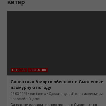
ветер
ГЛАВНОЕ
ОБЩЕСТВО
Синоптики 6 марта обещают в Смоленске
пасмурную погоду
06.03.2025
romirerma
Сделать «gudvill.com» источником
новостей в Яндекс
Синоптики сделали прогноз погоды в Смоленске на