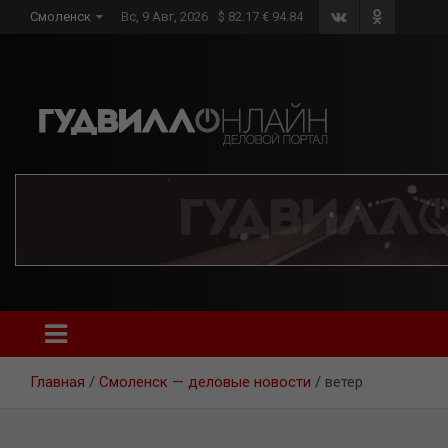
Skip
Смоленск
Вс, 9 Авг, 2026
$ 82.17 € 94.84
to
content
Главная
Смоленск — деловые новости
ветер