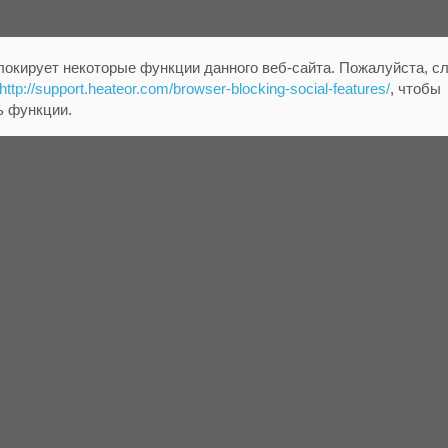
локирует некоторые функции данного веб-сайта. Пожалуйста, с
http://support.heateor.com/browser-blocking-social-features/
, чтобы
ь функции.