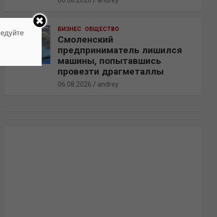
06.08.2026
andrey
БИЗНЕС
ОБЩЕСТВО
ледуйте
Смоленский
предприниматель лишился
машины, попытавшись
провезти драгметаллы
06.08.2026
andrey