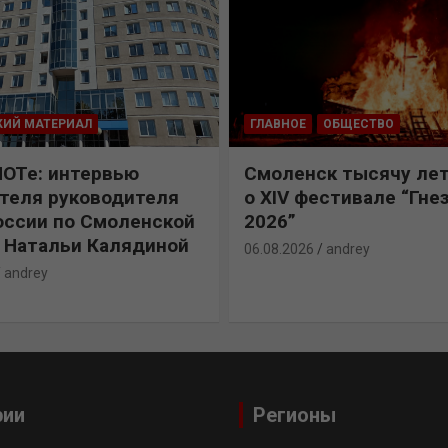
КИЙ МАТЕРИАЛ
ГЛАВНОЕ
ОБЩЕСТВО
ПОТе: интервью
Смоленск тысячу лет
теля руководителя
о XIV фестивале “Гне
ссии по Смоленской
2026”
 Натальи Калядиной
06.08.2026
andrey
andrey
рии
Регионы