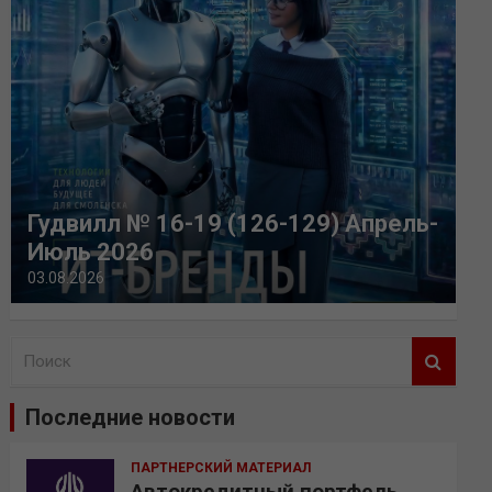
Гудвилл № 16-19 (126-129) Апрель-
Июль 2026
03.08.2026
П
о
и
Последние новости
с
к
ПАРТНЕРСКИЙ МАТЕРИАЛ
Автокредитный портфель