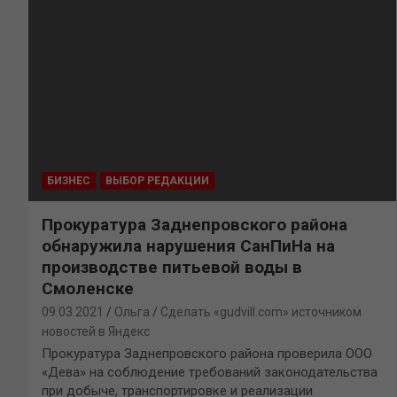
БИЗНЕС
ВЫБОР РЕДАКЦИИ
Прокуратура Заднепровского района
обнаружила нарушения СанПиНа на
производстве питьевой воды в
Смоленске
09.03.2021
Ольга
Сделать «gudvill.com» источником
новостей в Яндекс
Прокуратура Заднепровского района проверила ООО
«Дева» на соблюдение требований законодательства
при добыче, транспортировке и реализации