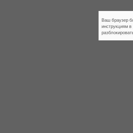
Ваш браузер б
инструкциям в
разблокироват