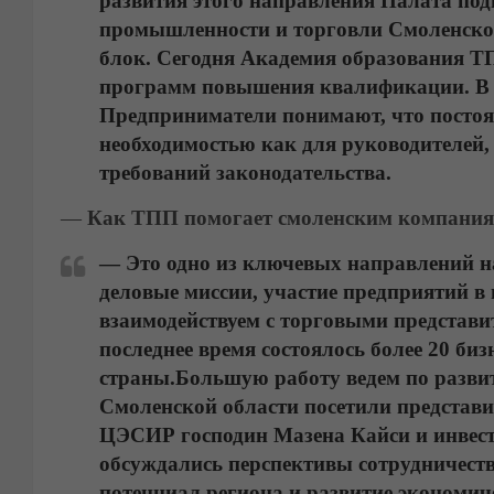
развития этого направления Палата под
промышленности и торговли Смоленско
блок. Сегодня Академия образования ТП
программ повышения квалификации. В э
Предприниматели понимают, что посто
необходимостью как для руководителей, 
требований законодательства.
—
Как ТПП помогает смоленским компания
— Это одно из ключевых направлений 
деловые миссии, участие предприятий в
взаимодействуем с торговыми представ
последнее время состоялось более 20 биз
страны.
Большую работу ведем по разв
Смоленской области посетили представ
ЦЭСИР господин
Мазена Кайси
и инвес
обсуждались перспективы сотрудничест
потенциал региона и развитие экономич