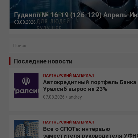
Гудвилл № 16-19 (126-129) Апрель-И
03.08.2026
П
о
и
Последние новости
с
к
ПАРТНЕРСКИЙ МАТЕРИАЛ
Автокредитный портфель Банка
Уралсиб вырос на 23%
07.08.2026
andrey
ПАРТНЕРСКИЙ МАТЕРИАЛ
Все о СПОТе: интервью
заместителя руководителя УФН