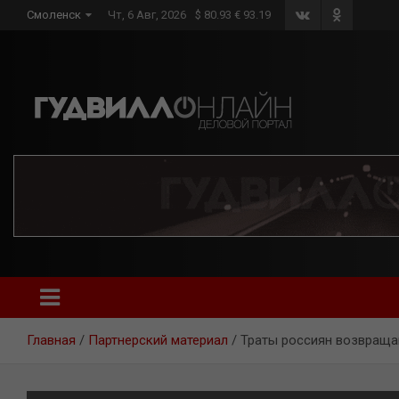
Skip
Смоленск
Чт, 6 Авг, 2026
$ 80.93 € 93.19
to
content
Главная
Партнерский материал
Траты россиян возвраща