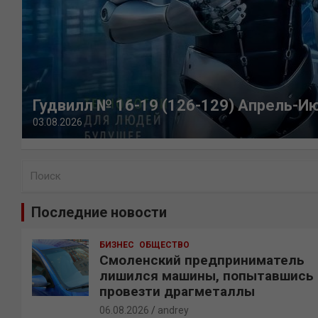
Гудвилл № 16-19 (126-129) Апрель-И
03.08.2026
П
о
и
Последние новости
с
к
БИЗНЕС
ОБЩЕСТВО
Смоленский предприниматель
лишился машины, попытавшись
провезти драгметаллы
06.08.2026
andrey